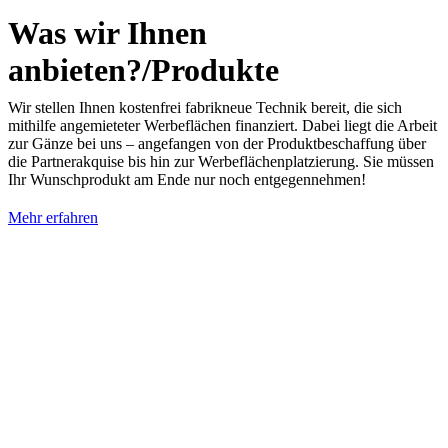
Was wir Ihnen
anbieten?/Produkte
Wir stellen Ihnen kostenfrei fabrikneue Technik bereit, die sich
mithilfe angemieteter Werbeflächen finanziert. Dabei liegt die Arbeit
zur Gänze bei uns – angefangen von der Produktbeschaffung über
die Partnerakquise bis hin zur Werbeflächenplatzierung. Sie müssen
Ihr Wunschprodukt am Ende nur noch entgegennehmen!
Mehr erfahren
Warum mit uns?/Motivation
Viele erfolgreiche Projekte und – noch viel schöner – ehrlich
zufriedene Kunden sind unsere tägliche Motivation.